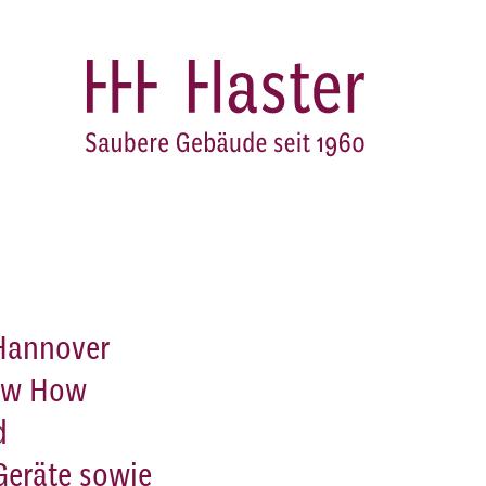
 Hannover
now How
d
Geräte sowie