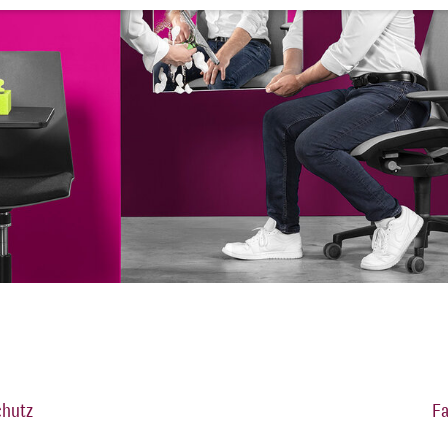
chutz
F