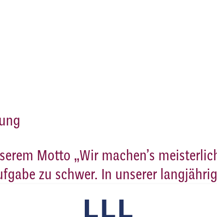
gung
erem Motto „Wir machen’s meisterlich
fgabe zu schwer. In unserer langjähri
chte haben wir in und um Hannover be
 herausfordernden Reinigungsaufgaben