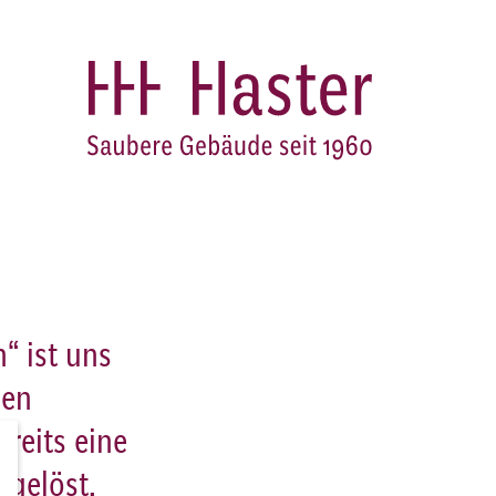
“ ist uns
gen
reits eine
 gelöst.